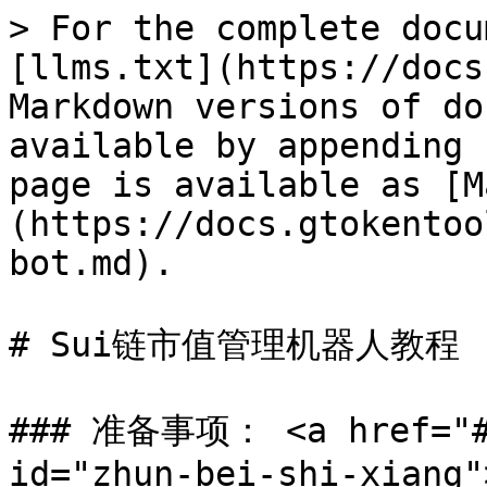
> For the complete docu
[llms.txt](https://docs
Markdown versions of do
available by appending 
page is available as [M
(https://docs.gtokentoo
bot.md).

# Sui链市值管理机器人教程

### 准备事项： <a href="#z
id="zhun-bei-shi-xiang"