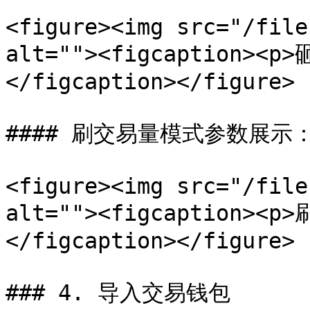
<figure><img src="/file
alt=""><figcaption>
</figcaption></figure>

#### 刷交易量模式参数展示：
<figure><img src="/file
alt=""><figcaption>
</figcaption></figure>

### 4. 导入交易钱包
