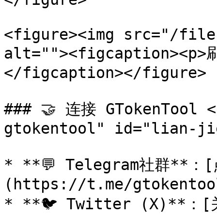
<figure><img src="/file
alt=""><figcaption>
</figcaption></figure>

### 🤝 连接 GTokenTool <
gtokentool" id="lian-ji
* **💬 Telegram社群*
(https://t.me/gtokentool
* **🐦 Twitter (X)