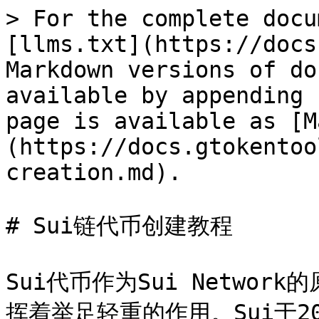
> For the complete docu
[llms.txt](https://docs
Markdown versions of do
available by appending 
page is available as [M
(https://docs.gtokentoo
creation.md).

# Sui链代币创建教程

Sui代币作为Sui Netwo
挥着举足轻重的作用。Sui于2