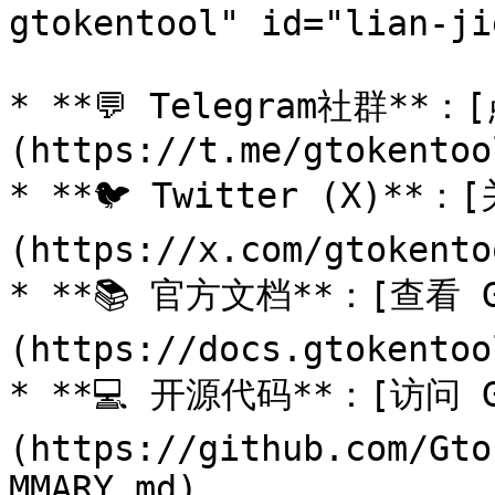
gtokentool" id="lian-ji
* **💬 Telegram社群*
(https://t.me/gtokentool
* **🐦 Twitter (X)
(https://x.com/gtokentoo
* **📚 官方文档**：[查看 G
(https://docs.gtokentoo
* **💻 开源代码**：[访问 G
(https://github.com/Gto
MMARY.md)
