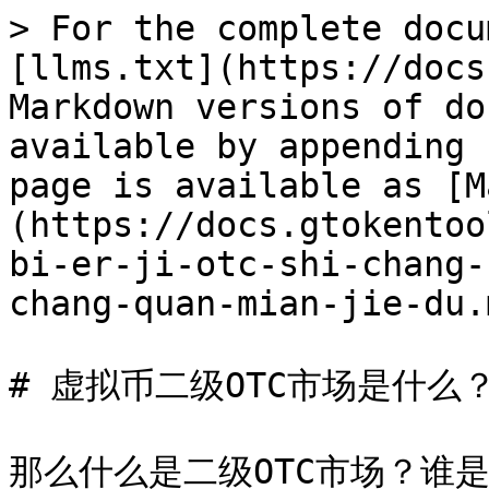
> For the complete docu
[llms.txt](https://docs
Markdown versions of do
available by appending 
page is available as [M
(https://docs.gtokentoo
bi-er-ji-otc-shi-chang-
chang-quan-mian-jie-du.m
# 虚拟币二级OTC市场是什么？
那么什么是二级OTC市场？谁