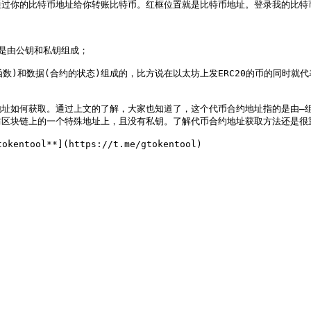
过你的比特币地址给你转账比特币。红框位置就是比特币地址。登录我的比特币
是由公钥和私钥组成；

的函数)和数据(合约的状态)组成的，比方说在以太坊上发ERC20的币的同
地址如何获取。通过上文的了解，大家也知道了，这个代币合约地址指的是由—
区块链上的一个特殊地址上，且没有私钥。了解代币合约地址获取方法还是很