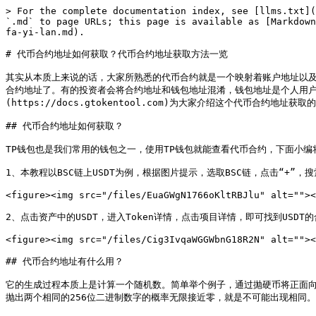
> For the complete documentation index, see [llms.txt](
`.md` to page URLs; this page is available as [Markdown
fa-yi-lan.md).

# 代币合约地址如何获取？代币合约地址获取方法一览

其实从本质上来说的话，大家所熟悉的代币合约就是一个映射着账户地址以
合约地址了。有的投资者会将合约地址和钱包地址混淆，钱包地址是个人用户使
(https://docs.gtokentool.com)为大家介绍这个代币合约地址获取的
## 代币合约地址如何获取？

TP钱包也是我们常用的钱包之一，使用TP钱包就能查看代币合约，下面小编
1、本教程以BSC链上USDT为例，根据图片提示，选取BSC链，点击“+”，搜索币
<figure><img src="/files/EuaGWgN1766oKltRBJlu" alt=""><
2、点击资产中的USDT，进入Token详情，点击项目详情，即可找到USDT的
<figure><img src="/files/Cig3IvqaWGGWbnG18R2N" alt=""><
## 代币合约地址有什么用？

它的生成过程本质上是计算一个随机数。简单举个例子，通过抛硬币将正面向上
抛出两个相同的256位二进制数字的概率无限接近零，就是不可能出现相同。
