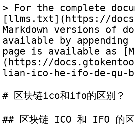
> For the complete docu
[llms.txt](https://docs
Markdown versions of do
available by appending 
page is available as [M
(https://docs.gtokentoo
lian-ico-he-ifo-de-qu-b
# 区块链ico和ifo的区别？

## 区块链 ICO 和 IFO 的区