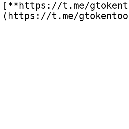
[**https://t.me/gtokent