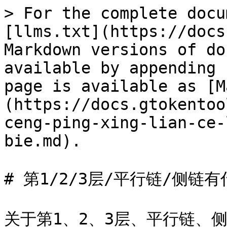
> For the complete docu
[llms.txt](https://docs
Markdown versions of do
available by appending 
page is available as [M
(https://docs.gtokentoo
ceng-ping-xing-lian-ce-
bie.md).

# 第1/2/3层/平行链/侧链有
关于第1、2、3层、平行链、