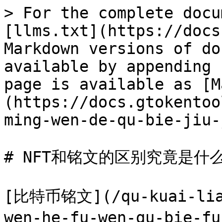
> For the complete docu
[llms.txt](https://docs
Markdown versions of do
available by appending 
page is available as [M
(https://docs.gtokentoo
ming-wen-de-qu-bie-jiu-
# NFT和铭文的区别究竟是什么
[比特币铭文](/qu-kuai-lian
wen-he-fu-wen-qu-bie-f