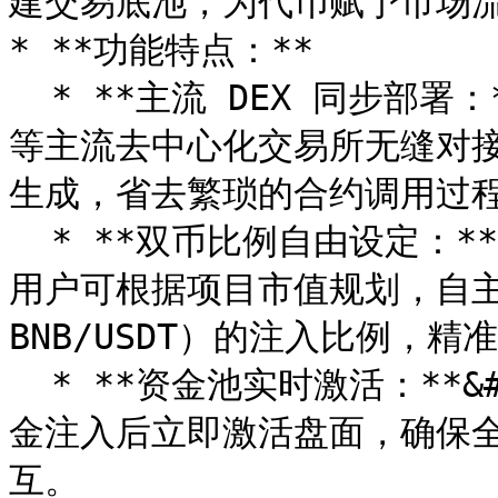
建交易底池，为代币赋予市场流
* **功能特点：**

  * **主流 DEX 同步部署：**&#x652F;持与 PancakeSwap 
等主流去中心化交易所无缝对
生成，省去繁琐的合约调用过程
  * **双币比例自由设定：**&#x63D0;供灵活的参数配置界面，
用户可根据项目市值规划，自主
BNB/USDT）的注入比例，精
  * **资金池实时激活：**&#x91C7;用全自动合约执行机制，资
金注入后立即激活盘面，确保
互。
