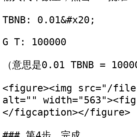
TBNB: 0.01&#x20;

G T: 100000

（意思是0.01 TBNB = 10000
<figure><img src="/file
alt="" width="563"><f
</figcaption></figure>

### 第4步，完成
