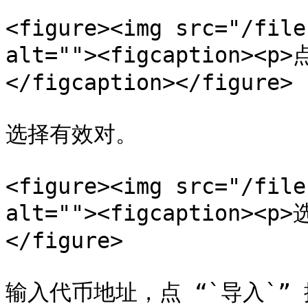
<figure><img src="/file
alt=""><figcaption>
</figcaption></figure>

选择有效对。

<figure><img src="/file
alt=""><figcaption><p
</figure>

输入代币地址，点 “`导入`” 