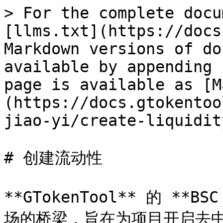
> For the complete docu
[llms.txt](https://docs
Markdown versions of do
available by appending 
page is available as [M
(https://docs.gtokentoo
jiao-yi/create-liquidit
# 创建流动性

**GTokenTool** 的 *
场的桥梁，旨在为项目开启去中