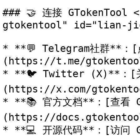
### 🤝 连接 GTokenTool <
gtokentool" id="lian-ji
* **💬 Telegram社群*
(https://t.me/gtokentool
* **🐦 Twitter (X)
(https://x.com/gtokentoo
* **📚 官方文档**：[查看 G
(https://docs.gtokentoo
* **💻 开源代码**：[访问 G