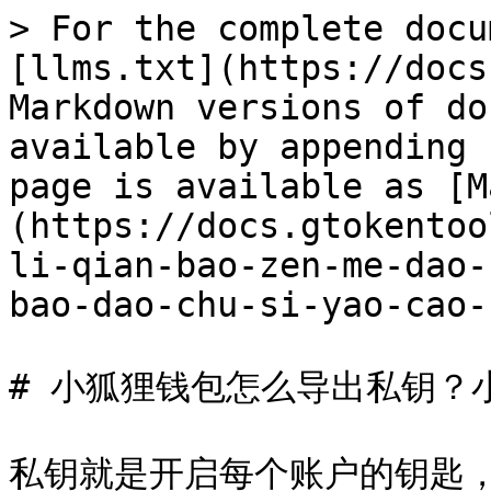
> For the complete docu
[llms.txt](https://docs
Markdown versions of do
available by appending 
page is available as [M
(https://docs.gtokentoo
li-qian-bao-zen-me-dao-
bao-dao-chu-si-yao-cao-
# 小狐狸钱包怎么导出私钥？
私钥就是开启每个账户的钥匙