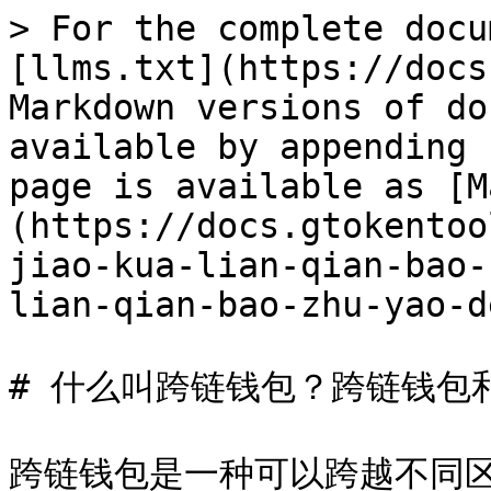
> For the complete docu
[llms.txt](https://docs
Markdown versions of do
available by appending 
page is available as [M
(https://docs.gtokentoo
jiao-kua-lian-qian-bao-
lian-qian-bao-zhu-yao-d
# 什么叫跨链钱包？跨链钱包
跨链钱包是一种可以跨越不同