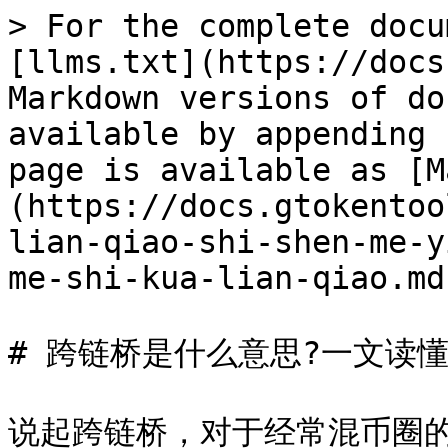
> For the complete docu
[llms.txt](https://docs
Markdown versions of do
available by appending 
page is available as [M
(https://docs.gtokentoo
lian-qiao-shi-shen-me-y
me-shi-kua-lian-qiao.md)
# 跨链桥是什么意思?一文读懂
说起跨链桥，对于经常混币圈