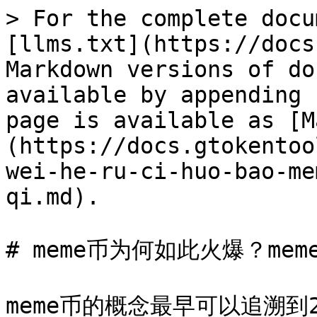
> For the complete docu
[llms.txt](https://docs
Markdown versions of do
available by appending 
page is available as [M
(https://docs.gtokentoo
wei-he-ru-ci-huo-bao-me
qi.md).

# meme币为何如此火爆？mem
meme币的概念最早可以追溯到