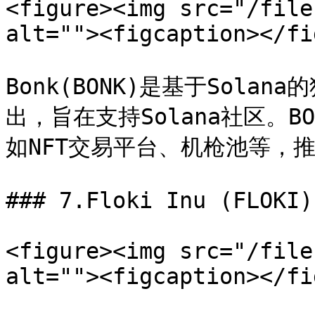
<figure><img src="/file
alt=""><figcaption></fi
Bonk(BONK)是基于Sola
出，旨在支持Solana社区。
如NFT交易平台、机枪池等，推
### 7.Floki Inu (FLOKI)

<figure><img src="/file
alt=""><figcaption></fi