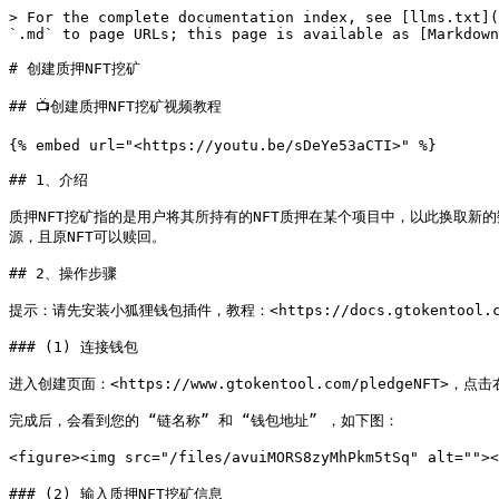
> For the complete documentation index, see [llms.txt](
`.md` to page URLs; this page is available as [Markdown
# 创建质押NFT挖矿

## 📺创建质押NFT挖矿视频教程

{% embed url="<https://youtu.be/sDeYe53aCTI>" %}

## 1、介绍

质押NFT挖矿指的是用户将其所持有的NFT质押在某个项目中，以此换取新
源，且原NFT可以赎回。

## 2、操作步骤

提示：请先安装小狐狸钱包插件，教程：<https://docs.gtokentool.com/fu
### (1) 连接钱包

进入创建页面：<https://www.gtokentool.com/pledgeN
完成后，会看到您的 “链名称” 和 “钱包地址” ，如下图：

<figure><img src="/files/avuiMORS8zyMhPkm5tSq" alt=""
### (2) 输入质押NFT挖矿信息
