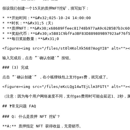
假设我们创建一个15天的质押NFT挖矿，填写如下：

* **开始时间：**&#x32;025-10-24 14:00:00

* **时长：**&#x31;5（天）

* **质押NFT：**&#x30;x68689Ffeec81748b977aA9c62B5B7b3c60e
* **奖励代币：**&#x30;x5B81C9bfFa3BF83D889809B97923aF76f50
* **每日奖励数量：**&#x31;0

<figure><img src="/files/st0lHKolXk5687AogYI8" alt=""
输入完成后，点击 “`确认创建`” 按钮。

### (3) 完成

点击 “`确认创建`” ，在小狐狸钱包上支付gas费，就完成了。

<figure><img src="/files/eKcLQg14wTEjLlm3FGTt" alt="">
（注意：因为每个用户网络速度不同，支付gas费用时可能会延迟1、2秒，属
## ❓常见问题 FAQ

### Q: 什么是质押 NFT 挖矿？

**A:** 质押指定 NFT 获得收益，无需锁币。
