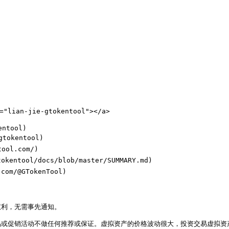
"lian-jie-gtokentool"></a>

tool)

okentool)

ol.com/)

entool/docs/blob/master/SUMMARY.md)

om/@GTokenTool)

权利，无需事先通知。
