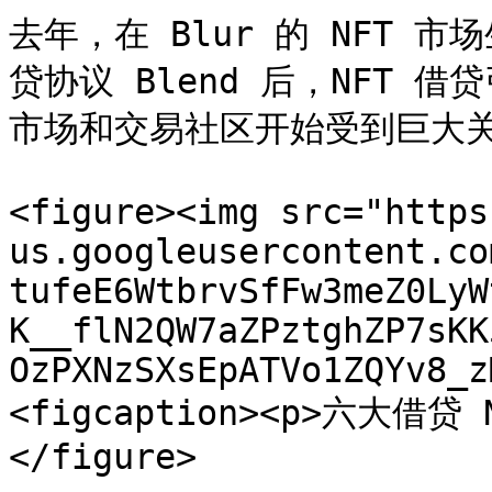
去年，在 Blur 的 NFT 
贷协议 Blend 后，NFT 借
市场和交易社区开始受到巨大关
<figure><img src="https
us.googleusercontent.co
tufeE6WtbrvSfFw3meZ0LyW
K__flN2QW7aZPztghZP7sKK
OzPXNzSXsEpATVo1ZQYv8_z
<figcaption><p>六大借贷 N
</figure>
