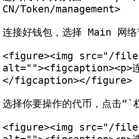
CN/Token/management>

连接好钱包，选择 Main 网
<figure><img src="/file
alt=""><figcaption>
</figcaption></figure>

选择你要操作的代币，点击“`权
<figure><img src="/file