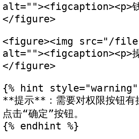
alt=""><figcaption><p
</figure>

<figure><img src="/file
alt=""><figcaption><p
</figure>

{% hint style="warning" 
**提示**：需要对权限按钮
点击“确定”按钮。

{% endhint %}
