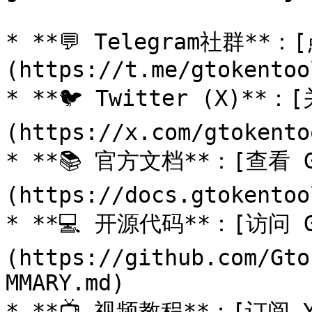
* **💬 Telegram社群*
(https://t.me/gtokentool
* **🐦 Twitter (X)
(https://x.com/gtokentoo
* **📚 官方文档**：[查看 G
(https://docs.gtokentoo
* **💻 开源代码**：[访问 G
(https://github.com/Gto
MMARY.md)

* **📺 视频教程**：[订阅 Y