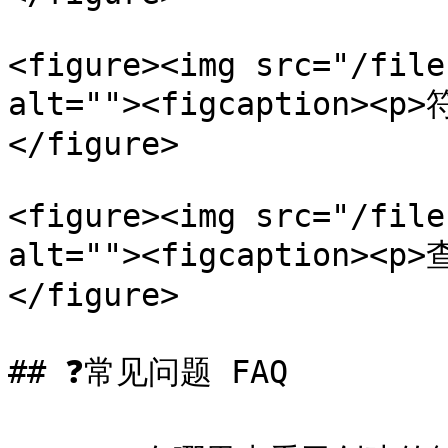
<figure><img src="/file
alt=""><figcaption><p
</figure>

<figure><img src="/file
alt=""><figcaption><p
</figure>

## ❓常见问题 FAQ
