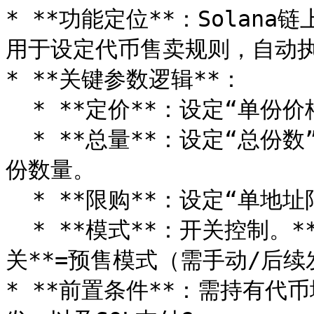
* **功能定位**：Solan
用于设定代币售卖规则，自动执
* **关键参数逻辑**：

  * **定价**：设定“单份价格(SOL)”和“单份数量(代币)”。

  * **总量**：设定“总份数”，需确保钱包余额 ≥ 总份数 × 单
份数量。

  * **限购**：设定“单地址限购”份数，防止单一大户垄断。

  * **模式**：开关控制。**开**=现货模式（付款即到账）；**
关**=预售模式（需手动/后续
* **前置条件**：需持有