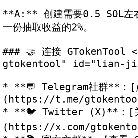
**A:** 创建需要0.5 SO
一份抽取收益的2%。

### 🤝 连接 GTokenTool <
gtokentool" id="lian-ji
* **💬 Telegram社群*
(https://t.me/gtokentool
* **🐦 Twitter (X)
(https://x.com/gtokentoo