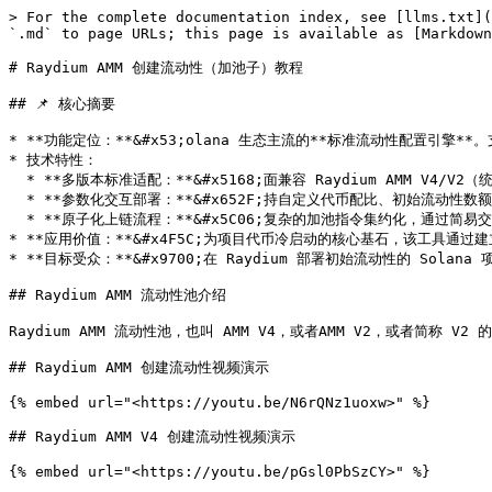
> For the complete documentation index, see [llms.txt](
`.md` to page URLs; this page is available as [Markdown
# Raydium AMM 创建流动性（加池子）教程

## 📌 核心摘要

* **功能定位：**&#x53;olana 生态主流的**标准流动性配置引擎*
* 技术特性：

  * **多版本标准适配：**&#x5168;面兼容 Raydium AMM V4/V2（统称标准池）协议规范，确保流动性池的底层稳定性。

  * **参数化交互部署：**&#x652F;持自定义代币配比、初始流动性数额及 OpenBook Market ID 关联，实现池子参数的精准控制。

  * **原子化上链流程：**&#x5C06;复杂的加池指令集约化，通过简易交互完成流动性注入，保障资产上链的实时性。

* **应用价值：**&#x4F5C;为项目代币冷启动的核心基石，该工具
* **目标受众：**&#x9700;在 Raydium 部署初始流动性的 So
## Raydium AMM 流动性池介绍

Raydium AMM 流动性池，也叫 AMM V4，或者AMM V2，或者简称 
## Raydium AMM 创建流动性视频演示

{% embed url="<https://youtu.be/N6rQNz1uoxw>" %}

## Raydium AMM V4 创建流动性视频演示

{% embed url="<https://youtu.be/pGsl0PbSzCY>" %}
