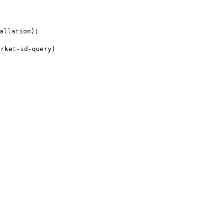
llation)）

ket-id-query)
