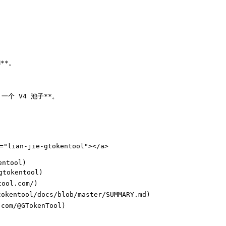
**。

、一个 V4 池子**。

"lian-jie-gtokentool"></a>

tool)

okentool)

ol.com/)

entool/docs/blob/master/SUMMARY.md)

om/@GTokenTool)
