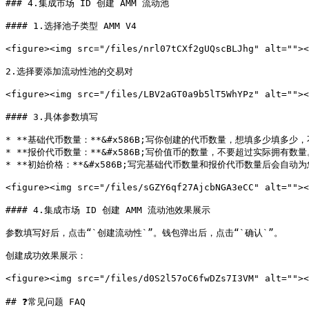
### 4.集成市场 ID 创建 AMM 流动池

#### 1.选择池子类型 AMM V4

<figure><img src="/files/nrl07tCXf2gUQscBLJhg" alt="">
2.选择要添加流动性池的交易对

<figure><img src="/files/LBV2aGT0a9b5lT5WhYPz" alt=""
#### 3.具体参数填写

* **基础代币数量：**&#x586B;写你创建的代币数量，想填多少填多少
* **报价代币数量：**&#x586B;写价值币的数量，不要超过实际拥有数量。
* **初始价格：**&#x586B;写完基础代币数量和报价代币数量后会自动为
<figure><img src="/files/sGZY6qf27AjcbNGA3eCC" alt=""
#### 4.集成市场 ID 创建 AMM 流动池效果展示

参数填写好后，点击“`创建流动性`”。钱包弹出后，点击“`确认`”。

创建成功效果展示：

<figure><img src="/files/d0S2l57oC6fwDZs7I3VM" alt="
## ❓常见问题 FAQ
