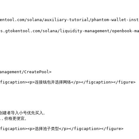
ol.com/solana/auxiliary-tutorial/phantom-wallet-insta
okentool.com/solana/liquidity-management/openbook-mar


agement/CreatePool>

"><figcaption><p>连接钱包并选择网络</p></figcaption></figure>

支持创建者导入小号优先买入。

池，价格更便宜。

><figcaption><p>选择池子类型</p></figcaption></figure>
