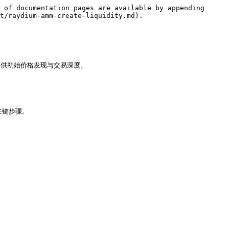
 of documentation pages are available by appending 
t/raydium-amm-create-liquidity.md).

币提供初始价格发现与交易深度。

键步骤。
