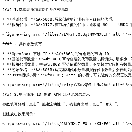
#### 1.选择要添加流动性池的交易对

* **基础代币：**&#x586B;写您创建的还没有任何价值的代币。

* **报价代币：**&#x5177;有市场价值的代币，通常是 SOL 、 USDC 或
<figure><img src="/files/YLVKrFEQtBq3N9WNXUIF" alt=""
#### 2.具体参数填写

* **OpenBook 市场 ID：**&#x586B;写你创建的市场 ID。

* **基础代币数量：**&#x586B;写你创建的代币数量，想填多少填多少
* **报价代币数量：**&#x586B;写价值币的数量，不要超过实际拥有数量。
* **初始价格：**&#x586B;写完基础代币数量和报价代币数量后会自动为
* **Jito捆绑小费：**&#x7ED9; Jito 的小费，可以让你的交易更快完
<figure><img src="/files/pv4ryiVSqvQW1jHMwChe" alt=""
#### 3.填写市场 ID 创建 AMM 流动池效果展示

参数填写好后，点击“`创建流动性`”。钱包弹出后，点击“`确认`”。

创建成功效果展示：

<figure><img src="/files/CSLYNXeZrF0hrlkK5kFG" alt="