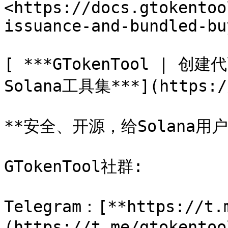
<https://docs.gtokentoo
issuance-and-bundled-buy
[ ***GTokenTool |
Solana工具集***](https://
**安全、开源，给Solana用
GTokenTool社群:

Telegram：[**https://t.
(https://t.me/gtokentool