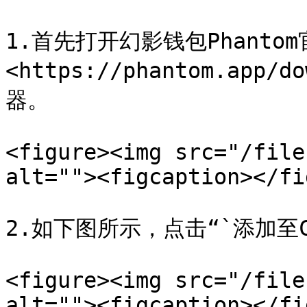
1.首先打开幻影钱包Phanto
<https://phantom.app/
器。

<figure><img src="/file
alt=""><figcaption></fi
2.如下图所示，点击“`添加至Ch
<figure><img src="/file
alt=""><figcaption></fi