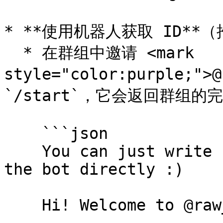
* **使用机器人获取 ID**（
  * 在群组中邀请 <mark 
style="color:purple;">
`/start`，它会返回群组的
    ```json

    You can just write username/joinchat link to 
the bot directly :)

    Hi! Welcome to @raw_data_bot!
