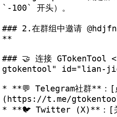
`-100` 开头）。

### 2.在群组中邀请 @hdj
**

### 🤝 连接 GTokenTool <
gtokentool" id="lian-ji
* **💬 Telegram社群*
(https://t.me/gtokentool
* **🐦 Twitter (X)