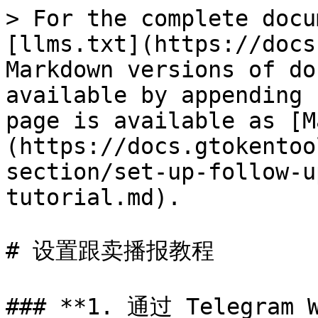
> For the complete docu
[llms.txt](https://docs
Markdown versions of do
available by appending 
page is available as [M
(https://docs.gtokentoo
section/set-up-follow-u
tutorial.md).

# 设置跟卖播报教程

### **1. 通过 Telegra