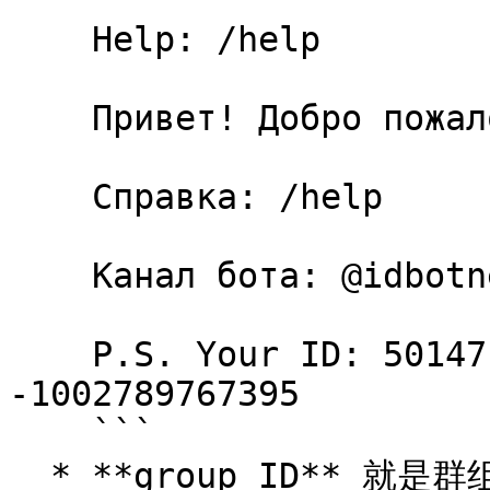
    Help: /help

    Привет! Добро пожаловать в @raw_data_bot!

    Справка: /help

    Канал бота: @idbotnews

    P.S. Your ID: 5014711741 This group ID: 
-1002789767395

    ```

  * **group ID** 就是群组的真实 ID（如果是超级群组，会以 