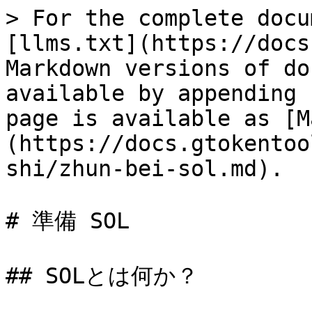
> For the complete docu
[llms.txt](https://docs
Markdown versions of do
available by appending 
page is available as [M
(https://docs.gtokentoo
shi/zhun-bei-sol.md).

# 準備 SOL

## SOLとは何か？
