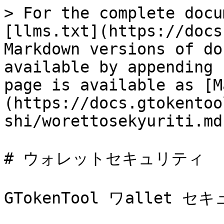
> For the complete docu
[llms.txt](https://docs
Markdown versions of do
available by appending 
page is available as [M
(https://docs.gtokentoo
shi/worettosekyuriti.md)
# ウォレットセキュリティ

GTokenTool ワallet