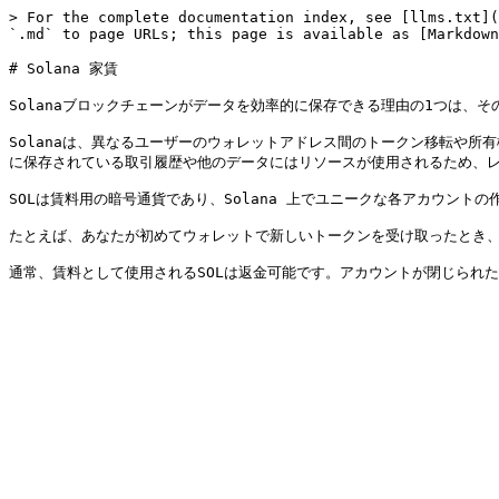
> For the complete documentation index, see [llms.txt](
`.md` to page URLs; this page is available as [Markdown
# Solana 家賃

Solanaブロックチェーンがデータを効率的に保存できる理由の1つは、そ
Solanaは、異なるユーザーのウォレットアドレス間のトークン移転や所
に保存されている取引履歴や他のデータにはリソースが使用されるため、レ
SOLは賃料用の暗号通貨であり、Solana 上でユニークな各アカウント
たとえば、あなたが初めてウォレットで新しいトークンを受け取ったとき、あ