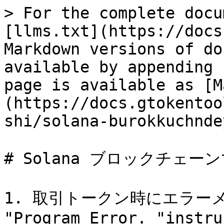
> For the complete docu
[llms.txt](https://docs
Markdown versions of do
available by appending 
page is available as [M
(https://docs.gtokentoo
shi/solana-burokkuchnde
# Solana ブロックチェ
1. 取引トークン時にエラー
"Program Error. "instru