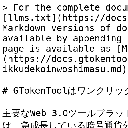
> For the complete docu
[llms.txt](https://docs
Markdown versions of do
available by appending 
page is available as [M
(https://docs.gtokentoo
ikkudekoinwoshimasu.md).
# GTokenToolはワンク
主要なWeb 3.0ツールプラッ
は、急成長している暗号通貨分